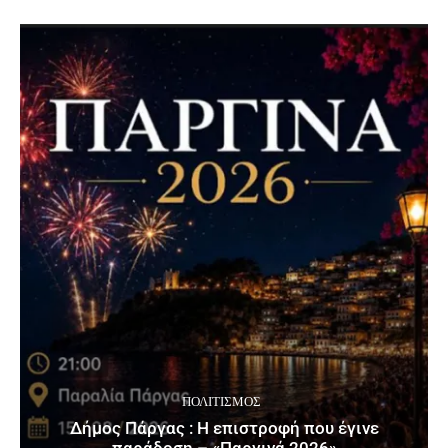
ΠΟΛΙΤΙΣΜΌΣ
Δήμος Πάργας : Η επιστροφή που έγινε
παράδοση – «Παργινά 2026»