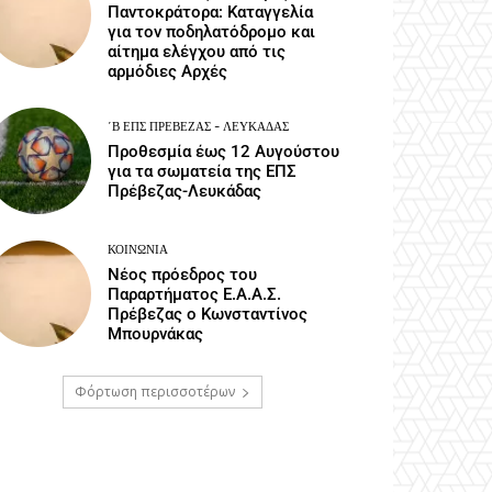
Παντοκράτορα: Καταγγελία
για τον ποδηλατόδρομο και
αίτημα ελέγχου από τις
αρμόδιες Αρχές
΄Β ΕΠΣ ΠΡΈΒΕΖΑΣ - ΛΕΥΚΆΔΑΣ
Προθεσμία έως 12 Αυγούστου
για τα σωματεία της ΕΠΣ
Πρέβεζας-Λευκάδας
ΚΟΙΝΩΝΙΑ
Νέος πρόεδρος του
Παραρτήματος Ε.Α.Α.Σ.
Πρέβεζας ο Κωνσταντίνος
Μπουρνάκας
Φόρτωση περισσοτέρων