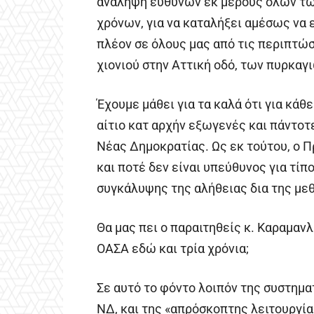
ανάληψη ευθυνών εκ μέρους όλων τ
χρόνων, για να καταλήξει αμέσως να 
πλέον σε όλους μας από τις περιπτώ
χιονιού στην Αττική οδό, των πυρκαγι
Έχουμε μάθει για τα καλά ότι για κάθ
αίτιο κατ αρχήν εξωγενές και πάντοτ
Νέας Δημοκρατίας. Ως εκ τούτου, ο 
και ποτέ δεν είναι υπεύθυνος για τίπ
συγκάλυψης της αλήθειας δια της με
Θα μας πει ο παραιτηθείς κ. Καραμανλ
ΟΑΣΑ εδώ και τρία χρόνια;
Σε αυτό το φόντο λοιπόν της συστημ
ΝΔ, και της «απρόσκοπτης λειτουργία