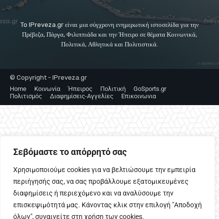
To IPreveza.gr είναι μια σύγχρονη ενημερωτική ιστοσελίδα για την
Πρέβεζα, Πάργα, Φιλιππιάδα και την Ήπειρο σε θέματα Κοινωνικά,
Πολιτικά, Αθλητικά και Πολιτιστικά.
© Copyright - IPreveza.gr
Home
Κοινωνία
Ήπειρος
Πολιτική
GoSports.gr
Πολιτισμός
Διαφημίσεις-Αγγελίες
Επικοινωνια
Σεβόμαστε το απόρρητό σας
Χρησιμοποιούμε cookies για να βελτιώσουμε την εμπειρία
περιήγησής σας, να σας προβάλλουμε εξατομικευμένες
διαφημίσεις ή περιεχόμενο και να αναλύσουμε την
επισκεψιμότητά μας. Κάνοντας κλικ στην επιλογή "Αποδοχή
όλων", συναινείτε στη χρήση των cookies.