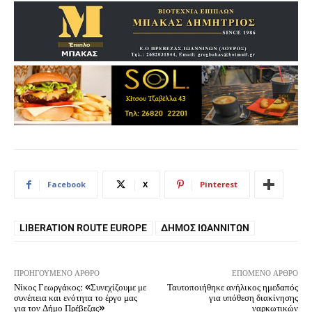
Facebook
X
Pinterest
LIBERATION ROUTE EUROPE
ΔΉΜΟΣ ΙΩΑΝΝΙΤΏΝ
ΠΡΟΗΓΟΎΜΕΝΟ ΆΡΘΡΟ
ΕΠΌΜΕΝΟ ΆΡΘΡΟ
Νίκος Γεωργάκος: «Συνεχίζουμε με
Ταυτοποιήθηκε ανήλικος ημεδαπός
συνέπεια και ενότητα το έργο μας
για υπόθεση διακίνησης
για τον Δήμο Πρέβεζας»
ναρκωτικών