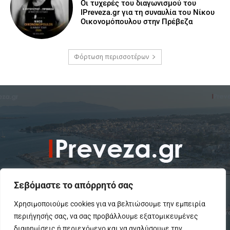
Οι τυχερές του διαγωνισμού του
IPreveza.gr για τη συναυλία του Νίκου
Οικονομόπουλου στην Πρέβεζα
Φόρτωση περισσοτέρων
Σεβόμαστε το απόρρητό σας
Χρησιμοποιούμε cookies για να βελτιώσουμε την εμπειρία
περιήγησής σας, να σας προβάλλουμε εξατομικευμένες
To IPreveza.gr είναι μια σύγχρονη ενημερωτική ιστοσελίδα για την
Πρέβεζα, Πάργα, Φιλιππιάδα και την Ήπειρο σε θέματα Κοινωνικά,
διαφημίσεις ή περιεχόμενο και να αναλύσουμε την