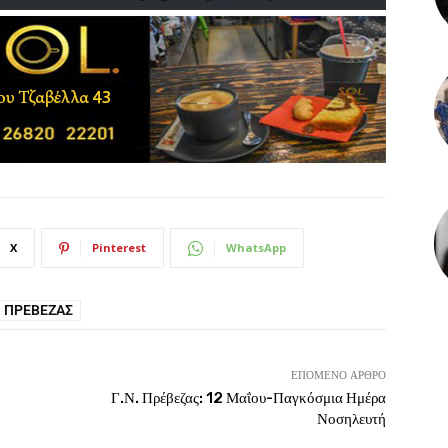
X
Pinterest
WhatsApp
 ΠΡΈΒΕΖΑΣ
ΕΠΌΜΕΝΟ ΆΡΘΡΟ
Γ.Ν. Πρέβεζας: 12 Μαΐου-Παγκόσμια Ημέρα
Νοσηλευτή