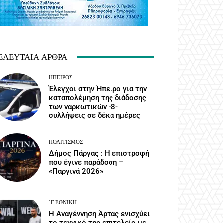
ΕΛΕΥΤΑΊΑ ΆΡΘΡΑ
ΉΠΕΙΡΟΣ
Έλεγχοι στην Ήπειρο για την
καταπολέμηση της διάδοσης
των ναρκωτικών -8-
συλλήψεις σε δέκα ημέρες
ΠΟΛΙΤΙΣΜΌΣ
Δήμος Πάργας : Η επιστροφή
που έγινε παράδοση –
«Παργινά 2026»
΄Γ ΕΘΝΙΚΉ
Η Αναγέννηση Άρτας ενισχύει
το τεχνικό της επιτελείο με