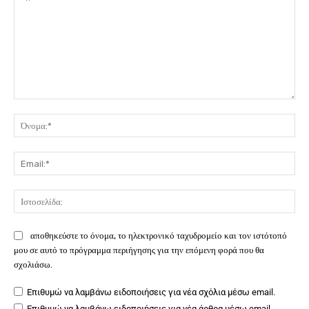
Σχόλιο:
Όν
Ema
Ιστ
αποθηκεύστε το όνομα, το ηλεκτρονικό ταχυδρομείο και τον ιστότοπό
μου σε αυτό το πρόγραμμα περιήγησης για την επόμενη φορά που θα
σχολιάσω.
Επιθυμώ να λαμβάνω ειδοποιήσεις για νέα σχόλια μέσω email.
Επιθυμώ να λαμβάνω ειδοποιήσεις για νέα άρθρα μέσω email.