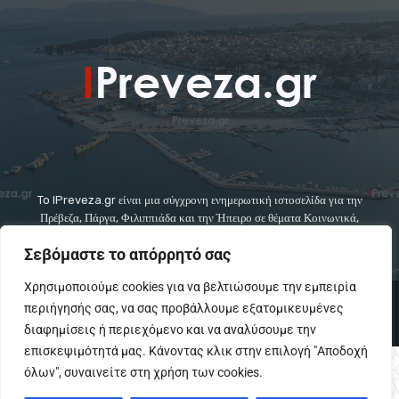
To IPreveza.gr είναι μια σύγχρονη ενημερωτική ιστοσελίδα για την
Πρέβεζα, Πάργα, Φιλιππιάδα και την Ήπειρο σε θέματα Κοινωνικά,
Πολιτικά, Αθλητικά και Πολιτιστικά.
Σεβόμαστε το απόρρητό σας
Χρησιμοποιούμε cookies για να βελτιώσουμε την εμπειρία
© Copyright - IPreveza.gr
περιήγησής σας, να σας προβάλλουμε εξατομικευμένες
Home
Κοινωνία
Ήπειρος
Πολιτική
GoSports.gr
διαφημίσεις ή περιεχόμενο και να αναλύσουμε την
Πολιτισμός
Διαφημίσεις-Αγγελίες
Επικοινωνια
επισκεψιμότητά μας. Κάνοντας κλικ στην επιλογή "Αποδοχή
όλων", συναινείτε στη χρήση των cookies.