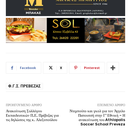
Facebook
X
Pinterest
Φ.Γ.Σ. ΠΡΈΒΕΖΑΣ
ΠΡΟΗΓΟΎΜΕΝΟ ΆΡΘΡΟ
ΕΠΌΜΕΝΟ ΆΡΘΡΟ
Ανακοίνωση Συλλόγου
Ντεμπούτο και γκολ για τον Άγγελο
Εκπαιδευτικών Π.Ε. Πρέβεζας για
Παπουτσή στην Γ’ Εθνική – Η
τις δηλώσεις της κ. Αλεξοπούλου
ανακοίνωση του Athlopolis
Soccer School Preveza