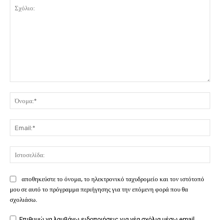
Σχόλιο:
Όν
Ema
Ιστ
αποθηκεύστε το όνομα, το ηλεκτρονικό ταχυδρομείο και τον ιστότοπό
μου σε αυτό το πρόγραμμα περιήγησης για την επόμενη φορά που θα
σχολιάσω.
Επιθυμώ να λαμβάνω ειδοποιήσεις για νέα σχόλια μέσω email.