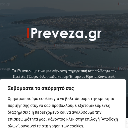
To IPreveza.gr είναι μια σύγχρονη ενημερωτική ιστοσελίδα για την
Πρέβεζα, Πάργα, Φιλιππιάδα και την Ήπειρο σε θέματα Κοινωνικά,
Πολιτικά, Αθλητικά και Πολιτιστικά.
Σεβόμαστε το απόρρητό σας
Χρησιμοποιούμε cookies για να βελτιώσουμε την εμπειρία
© Copyright - IPreveza.gr
περιήγησής σας, να σας προβάλλουμε εξατομικευμένες
Home
Κοινωνία
Ήπειρος
Πολιτική
GoSports.gr
διαφημίσεις ή περιεχόμενο και να αναλύσουμε την
Πολιτισμός
Διαφημίσεις-Αγγελίες
Επικοινωνια
επισκεψιμότητά μας. Κάνοντας κλικ στην επιλογή "Αποδοχή
όλων", συναινείτε στη χρήση των cookies.