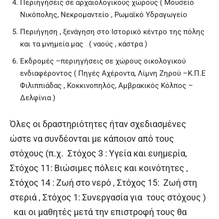
Περιηγήσεις σε αρχαιολογικούς χώρους ( Μουσείο
Νικόπολης, Νεκρομαντείο , Ρωμαϊκό Υδραγωγείο
Περιήγηση , ξενάγηση στο Ιστορικό κέντρο της πόλης
και τα μνημεία μας ( ναούς , κάστρα )
Εκδρομές –περιηγήσεις σε χώρους οικολογικού
ενδιαφέροντος ( Πηγές Αχέροντα, Λίμνη Ζηρού –Κ.Π.Ε
Φιλιππιάδας , Κοκκινοπηλός, Αμβρακικός Κόλπος –
Δελφίνια )
Όλες οι δραστηριότητες ήταν σχεδιασμένες
ώστε να συνδέονται με κάποιον από τους
στόχους (π.χ. Στόχος 3 : Υγεία και ευημερία,
Στόχος 11: Βιώσιμες πόλεις και κοινότητες ,
Στόχος 14 : Ζωή στο νερό , Στόχος 15: Ζωή στη
στεριά , Στόχος 1: Συνεργασία για τους στόχους )
και οι μαθητές μετά την επιστροφή τους θα