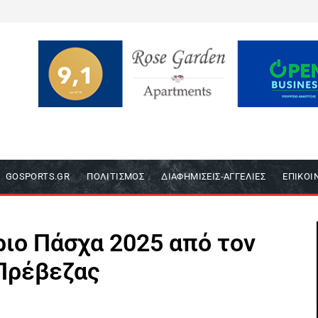
GOSPORTS.GR
ΠΟΛΙΤΙΣΜΌΣ
ΔΙΑΦΗΜΊΣΕΙΣ-ΑΓΓΕΛΊΕΣ
ΕΠΙΚΟΙ
ιο Πάσχα 2025 από τον
Πρέβεζας