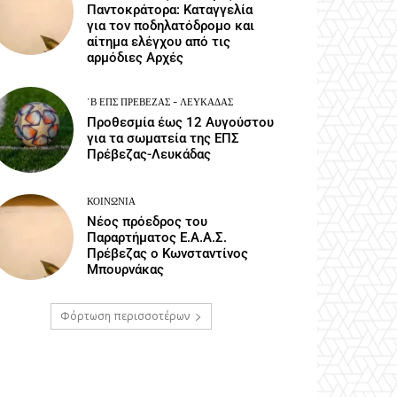
Παντοκράτορα: Καταγγελία
για τον ποδηλατόδρομο και
αίτημα ελέγχου από τις
αρμόδιες Αρχές
΄Β ΕΠΣ ΠΡΈΒΕΖΑΣ - ΛΕΥΚΆΔΑΣ
Προθεσμία έως 12 Αυγούστου
για τα σωματεία της ΕΠΣ
Πρέβεζας-Λευκάδας
ΚΟΙΝΩΝΙΑ
Νέος πρόεδρος του
Παραρτήματος Ε.Α.Α.Σ.
Πρέβεζας ο Κωνσταντίνος
Μπουρνάκας
Φόρτωση περισσοτέρων