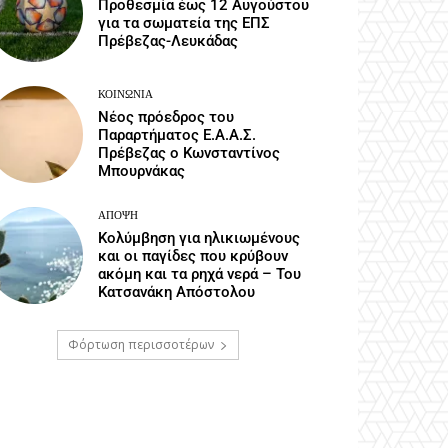
Προθεσμία έως 12 Αυγούστου
για τα σωματεία της ΕΠΣ
Πρέβεζας-Λευκάδας
ΚΟΙΝΩΝΙΑ
Νέος πρόεδρος του
Παραρτήματος Ε.Α.Α.Σ.
Πρέβεζας ο Κωνσταντίνος
Μπουρνάκας
ΆΠΟΨΗ
Κολύμβηση για ηλικιωμένους
και οι παγίδες που κρύβουν
ακόμη και τα ρηχά νερά – Του
Κατσανάκη Απόστολου
Φόρτωση περισσοτέρων