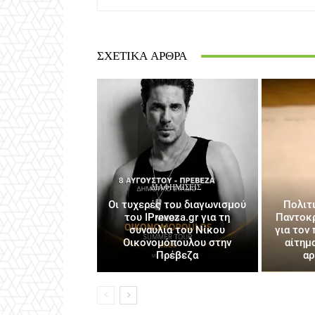
ΣΧΕΤΙΚΆ ΆΡΘΡΑ
ΔΙΑΦΗΜΊΣΕΙΣ
Οι τυχερές του διαγωνισμού
Πολιτ
του IPreveza.gr για τη
Παντοκρ
συναυλία του Νίκου
για τον
Οικονομόπουλου στην
αίτημ
Πρέβεζα
αρ