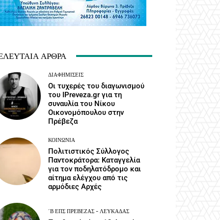
ΕΛΕΥΤΑΊΑ ΆΡΘΡΑ
ΔΙΑΦΗΜΊΣΕΙΣ
Οι τυχερές του διαγωνισμού
του IPreveza.gr για τη
συναυλία του Νίκου
Οικονομόπουλου στην
Πρέβεζα
ΚΟΙΝΩΝΙΑ
Πολιτιστικός Σύλλογος
Παντοκράτορα: Καταγγελία
για τον ποδηλατόδρομο και
αίτημα ελέγχου από τις
αρμόδιες Αρχές
΄Β ΕΠΣ ΠΡΈΒΕΖΑΣ - ΛΕΥΚΆΔΑΣ