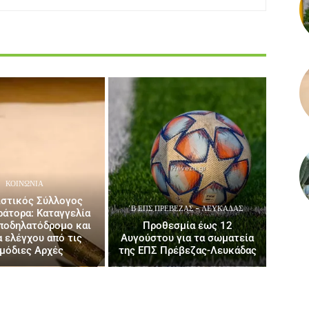
ΚΟΙΝΩΝΙΑ
ιστικός Σύλλογος
΄Β ΕΠΣ ΠΡΈΒΕΖΑΣ - ΛΕΥΚΆΔΑΣ
άτορα: Καταγγελία
 ποδηλατόδρομο και
Προθεσμία έως 12
α ελέγχου από τις
Αυγούστου για τα σωματεία
μόδιες Αρχές
της ΕΠΣ Πρέβεζας-Λευκάδας