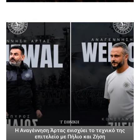
΄Γ ΕΘΝΙΚΉ
Η Αναγέννηση Άρτας ενισχύει το τεχνικό της
επιτελείο με Πήλιο και Ζήση