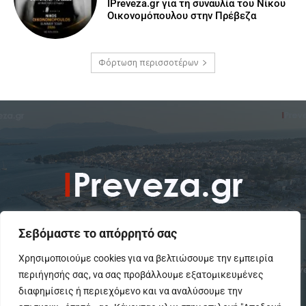
IPreveza.gr για τη συναυλία του Νίκου
Οικονομόπουλου στην Πρέβεζα
Φόρτωση περισσοτέρων
Σεβόμαστε το απόρρητό σας
Χρησιμοποιούμε cookies για να βελτιώσουμε την εμπειρία
περιήγησής σας, να σας προβάλλουμε εξατομικευμένες
To IPreveza.gr είναι μια σύγχρονη ενημερωτική ιστοσελίδα για την
Πρέβεζα, Πάργα, Φιλιππιάδα και την Ήπειρο σε θέματα Κοινωνικά,
διαφημίσεις ή περιεχόμενο και να αναλύσουμε την
Πολιτικά, Αθλητικά και Πολιτιστικά.