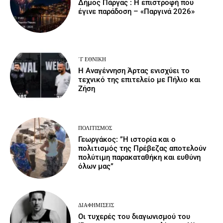
Δήμος Πάργας : Η επιστροφή που
έγινε παράδοση – «Παργινά 2026»
΄Γ ΕΘΝΙΚΉ
Η Αναγέννηση Άρτας ενισχύει το
τεχνικό της επιτελείο με Πήλιο και
Ζήση
ΠΟΛΙΤΙΣΜΌΣ
Γεωργάκος: ”Η ιστορία και ο
πολιτισμός της Πρέβεζας αποτελούν
πολύτιμη παρακαταθήκη και ευθύνη
όλων μας”
ΔΙΑΦΗΜΊΣΕΙΣ
Οι τυχερές του διαγωνισμού του