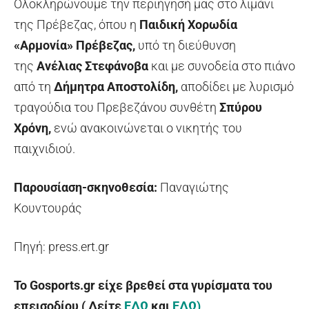
Ολοκληρώνουμε την περιήγησή μας στο λιμάνι
της Πρέβεζας, όπου η
Παιδική Χορωδία
«Αρμονία» Πρέβεζας,
υπό τη διεύθυνση
της
Ανέλιας Στεφάνοβα
και με συνοδεία στο πιάνο
από τη
Δήμητρα Αποστολίδη,
αποδίδει με λυρισμό
τραγούδια του Πρεβεζάνου συνθέτη
Σπύρου
Χρόνη,
ενώ ανακοινώνεται ο νικητής του
παιχνιδιού.
Παρουσίαση-σκηνοθεσία:
Παναγιώτης
Κουντουράς
Πηγή: press.ert.gr
To Gosports.gr είχε βρεθεί στα γυρίσματα του
επεισοδίου ( Δείτε
ΕΔΩ
και
ΕΔΩ)