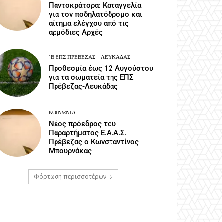
Παντοκράτορα: Καταγγελία
για τον ποδηλατόδρομο και
αίτημα ελέγχου από τις
αρμόδιες Αρχές
΄Β ΕΠΣ ΠΡΈΒΕΖΑΣ - ΛΕΥΚΆΔΑΣ
Προθεσμία έως 12 Αυγούστου
για τα σωματεία της ΕΠΣ
Πρέβεζας-Λευκάδας
ΚΟΙΝΩΝΙΑ
Νέος πρόεδρος του
Παραρτήματος Ε.Α.Α.Σ.
Πρέβεζας ο Κωνσταντίνος
Μπουρνάκας
Φόρτωση περισσοτέρων