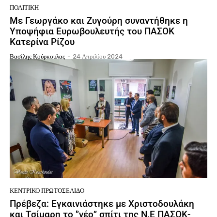
ΠΟΛΙΤΙΚΉ
Με Γεωργάκο και Ζυγούρη συναντήθηκε η
Υποψήφια Ευρωβουλευτής του ΠΑΣΟΚ
Κατερίνα Ρίζου
Βασίλης Κούρκουλας
-
24 Απριλίου 2024
ΚΕΝΤΡΙΚΌ ΠΡΩΤΟΣΈΛΙΔΟ
Πρέβεζα: Εγκαινιάστηκε με Χριστοδουλάκη
και Τσίμαρη το ‘’νέο’’ σπίτι της Ν.Ε ΠΑΣΟΚ-