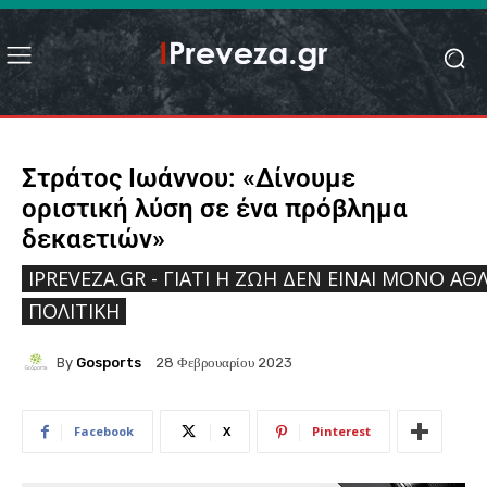
Στράτος Ιωάννου: «Δίνουμε
οριστική λύση σε ένα πρόβλημα
δεκαετιών»
IPREVEZA.GR - ΓΙΑΤΊ Η ΖΩΉ ΔΕΝ ΕΊΝΑΙ ΜΌΝΟ ΑΘΛ
ΠΟΛΙΤΙΚΉ
By
Gosports
28 Φεβρουαρίου 2023
Facebook
X
Pinterest