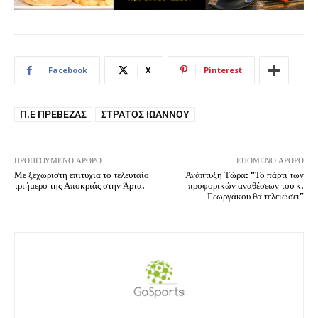
Facebook
X
Pinterest
Π.Ε ΠΡΈΒΕΖΑΣ
ΣΤΡΆΤΟΣ ΙΩΆΝΝΟΥ
ΠΡΟΗΓΟΎΜΕΝΟ ΆΡΘΡΟ
ΕΠΌΜΕΝΟ ΆΡΘΡΟ
Με ξεχωριστή επιτυχία το τελευταίο
Ανάπτυξη Τώρα: “Το πάρτι των
τριήμερο της Αποκριάς στην Άρτα.
προφορικών αναθέσεων του κ.
Γεωργάκου θα τελειώσει”