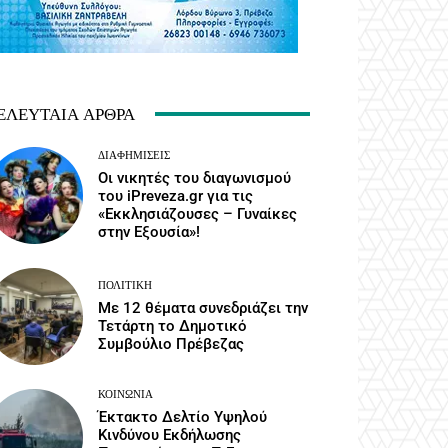
ΕΛΕΥΤΑΊΑ ΆΡΘΡΑ
ΔΙΑΦΗΜΊΣΕΙΣ
Οι νικητές του διαγωνισμού
του iPreveza.gr για τις
«Εκκλησιάζουσες – Γυναίκες
στην Εξουσία»!
ΠΟΛΙΤΙΚΉ
Με 12 θέματα συνεδριάζει την
Τετάρτη το Δημοτικό
Συμβούλιο Πρέβεζας
ΚΟΙΝΩΝΙΑ
Έκτακτο Δελτίο Υψηλού
Κινδύνου Εκδήλωσης