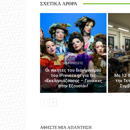
ΣΧΕΤΙΚΆ ΆΡΘΡΑ
ΔΙΑΦΗΜΊΣΕΙΣ
Οι νικητές του διαγωνισμού
του iPreveza.gr για τις
Με 12 θ
«Εκκλησιάζουσες – Γυναίκες
την Τε
στην Εξουσία»!
Συμβ
ΑΦΗΣΤΕ ΜΙΑ ΑΠΑΝΤΗΣΗ