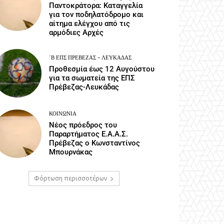
Παντοκράτορα: Καταγγελία
για τον ποδηλατόδρομο και
αίτημα ελέγχου από τις
αρμόδιες Αρχές
΄Β ΕΠΣ ΠΡΈΒΕΖΑΣ - ΛΕΥΚΆΔΑΣ
Προθεσμία έως 12 Αυγούστου
για τα σωματεία της ΕΠΣ
Πρέβεζας-Λευκάδας
ΚΟΙΝΩΝΙΑ
Νέος πρόεδρος του
Παραρτήματος Ε.Α.Α.Σ.
Πρέβεζας ο Κωνσταντίνος
Μπουρνάκας
Φόρτωση περισσοτέρων