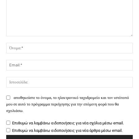
Σχόλιο:
Όν
Ema
Ιστ
αποθηκεύστε το όνομα, το ηλεκτρονικό ταχυδρομείο και τον ιστότοπό
μου σε αυτό το πρόγραμμα περιήγησης για την επόμενη φορά που θα
σχολιάσω.
Επιθυμώ να λαμβάνω ειδοποιήσεις για νέα σχόλια μέσω email.
Επιθυμώ να λαμβάνω ειδοποιήσεις για νέα άρθρα μέσω email.