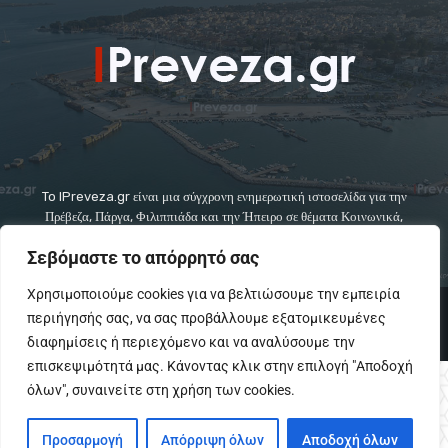
To IPreveza.gr είναι μια σύγχρονη ενημερωτική ιστοσελίδα για την
Πρέβεζα, Πάργα, Φιλιππιάδα και την Ήπειρο σε θέματα Κοινωνικά,
Πολιτικά, Αθλητικά και Πολιτιστικά.
Σεβόμαστε το απόρρητό σας
Χρησιμοποιούμε cookies για να βελτιώσουμε την εμπειρία
© Copyright - IPreveza.gr
περιήγησής σας, να σας προβάλλουμε εξατομικευμένες
Home
Κοινωνία
Ήπειρος
Πολιτική
GoSports.gr
διαφημίσεις ή περιεχόμενο και να αναλύσουμε την
Πολιτισμός
Διαφημίσεις-Αγγελίες
Επικοινωνια
επισκεψιμότητά μας. Κάνοντας κλικ στην επιλογή "Αποδοχή
όλων", συναινείτε στη χρήση των cookies.
Προσαρμογή
Απόρριψη όλων
Αποδοχή όλων