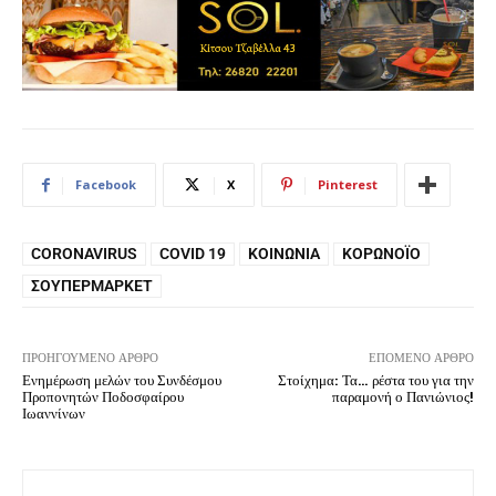
Facebook
X
Pinterest
CORONAVIRUS
COVID 19
ΚΟΙΝΩΝΊΑ
ΚΟΡΩΝΟΪΌ
ΣΟΥΠΕΡΜΆΡΚΕΤ
ΠΡΟΗΓΟΎΜΕΝΟ ΆΡΘΡΟ
ΕΠΌΜΕΝΟ ΆΡΘΡΟ
Ενημέρωση μελών του Συνδέσμου
Στοίχημα: Τα… ρέστα του για την
Προπονητών Ποδοσφαίρου
παραμονή ο Πανιώνιος!
Ιωαννίνων