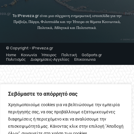
To IPreveza.gr είναι μια σύγχρονη ενημερωτική ιστοσελίδα για την
Πρέβεζα, Πάργα, Φιλιππιάδα και την Ήπειρο σε θέματα Κοινωνικά,
Πολιτικά, Αθλητικά και Πολιτιστικά.
© Copyright - IPreveza.gr
Home
Κοινωνία
Ήπειρος
Πολιτική
GoSports.gr
Πολιτισμός
Διαφημίσεις-Αγγελίες
Επικοινωνια
Σεβόμαστε το απόρρητό σας
Χρησιμοποιούμε cookies για να βελτιώσουμε την εμπειρία
περιήγησής σας, να σας προβάλλουμε εξατομικευμένες
διαφημίσεις ή περιεχόμενο και να αναλύσουμε την
επισκεψιμότητά μας. Κάνοντας κλικ στην επιλογή "Αποδοχή
όλων", συναινείτε στη χρήση των cookies.