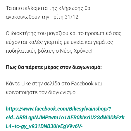
Τα αποτελέσματα της κλήρωσης θα
ανακοινωθούν την Τρίτη 31/12.
O ιδιοκτήτης του μαγαζιού και το προσωπικό σας
εύχονται καλές γιορτές με υγεία και γεμάτος
ποδηλατικές βόλτες ο Νέος Χρόνος!
Πως θα πάρετε μέρος στον διαγωνισμό:
Κάντε Like στην σελίδα στο Facebook και
κοινοποιήστε τον διαγωνισμό:
https://www.facebook.com/Bikesylvainshop/?
eid=ARBLqpNJMPtwm1o1AEB0kIvxiU2SdW0DkEzk
L4–tc-gy_v931DNB30lvEgV9v6V-