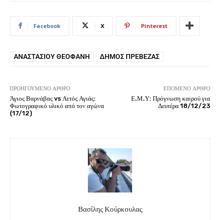
Facebook
X
Pinterest
ΑΝΑΣΤΑΣΊΟΥ ΘΕΟΦΆΝΗ
ΔΉΜΟΣ ΠΡΈΒΕΖΑΣ
ΠΡΟΗΓΟΎΜΕΝΟ ΆΡΘΡΟ
ΕΠΌΜΕΝΟ ΆΡΘΡΟ
Άγιος Βαρνάβας vs Αετός Αγιάς:
Ε.Μ.Υ: Πρόγνωση καιρού για
Φωτογραφικό υλικό από τον αγώνα
Δευτέρα 18/12/23
(17/12)
Βασίλης Κούρκουλας