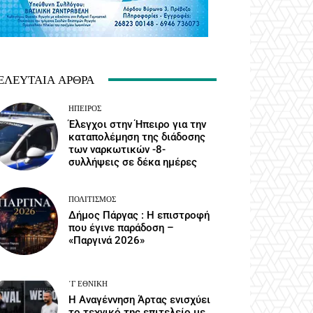
ΕΛΕΥΤΑΊΑ ΆΡΘΡΑ
ΉΠΕΙΡΟΣ
Έλεγχοι στην Ήπειρο για την
καταπολέμηση της διάδοσης
των ναρκωτικών -8-
συλλήψεις σε δέκα ημέρες
ΠΟΛΙΤΙΣΜΌΣ
Δήμος Πάργας : Η επιστροφή
που έγινε παράδοση –
«Παργινά 2026»
΄Γ ΕΘΝΙΚΉ
Η Αναγέννηση Άρτας ενισχύει
το τεχνικό της επιτελείο με