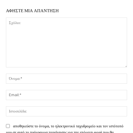
ΑΦΗΣΤΕ ΜΙΑ ΑΠΑΝΤΗΣΗ
Σχόλιο:
Όν
Ema
Ιστ
αποθηκεύστε το όνομα, το ηλεκτρονικό ταχυδρομείο και τον ιστότοπό
μου σε αυτό το πρόγραμμα περιήγησης για την επόμενη φορά που θα