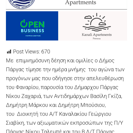
Post Views:
670
Με επιμνημόσυνη δέηση και ομιλίες ο Δήμος
Πάργας τίμησε την ημέρα μνήμης του αγώνα των
προγόνων μας που οδήγησε στην απελευθέρωση
του Φαναρίου, παρουσία του Δήμαρχου Πάργας
Νίκου Ζαχαριά, των Αντιδημάρχων Βασίλη Γκίζα,
Δημήτρη Μάρκου και Δημήτρη Μπούσιου,
του Διοικητή του Α/Τ Καναλακίου Γεώργιου
Σιαβίκη, των αξιωματικών εκπροσώπων της Π/Υ
Πάργας Νίκου Ταλεμπέ και του Β Λ/Τ Πάργας