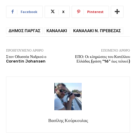
Facebook
X
Pinterest
ΔΉΜΟΣ ΠΆΡΓΑΣ
ΚΑΝΑΛΆΚΙ
ΚΑΝΑΛΆΚΙ Ν. ΠΡΈΒΕΖΑΣ
ΠΡΟΗΓΟΎΜΕΝΟ ΆΡΘΡΟ
ΕΠΌΜΕΝΟ ΆΡΘΡΟ
Στον Οδυσσέα Νυδριού ο
ΕΠΟ: Οι κληρώσεις του Κυπέλλου
Corentin Johansen
Ελλάδας (φάση “16” έως τελικό)
Βασίλης Κούρκουλας