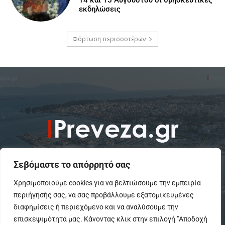
14 και 15 Αυγούστου οι θρησκευτικές
εκδηλώσεις
Φόρτωση περισσοτέρων
Σεβόμαστε το απόρρητό σας
Χρησιμοποιούμε cookies για να βελτιώσουμε την εμπειρία
περιήγησής σας, να σας προβάλλουμε εξατομικευμένες
To IPreveza.gr είναι μια σύγχρονη ενημερωτική ιστοσελίδα για την
Πρέβεζα, Πάργα, Φιλιππιάδα και την Ήπειρο σε θέματα Κοινωνικά,
διαφημίσεις ή περιεχόμενο και να αναλύσουμε την
Πολιτικά, Αθλητικά και Πολιτιστικά.
επισκεψιμότητά μας. Κάνοντας κλικ στην επιλογή "Αποδοχή