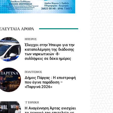
ΕΛΕΥΤΑΊΑ ΆΡΘΡΑ
ΉΠΕΙΡΟΣ
Έλεγχοι στην Ήπειρο για την
καταπολέμηση της διάδοσης
των ναρκωτικών -8-
συλλήψεις σε δέκα ημέρες
ΠΟΛΙΤΙΣΜΌΣ
Δήμος Πάργας : Η επιστροφή
που έγινε παράδοση –
«Παργινά 2026»
΄Γ ΕΘΝΙΚΉ
Η Αναγέννηση Άρτας ενισχύει
το τεχνικό της επιτελείο με