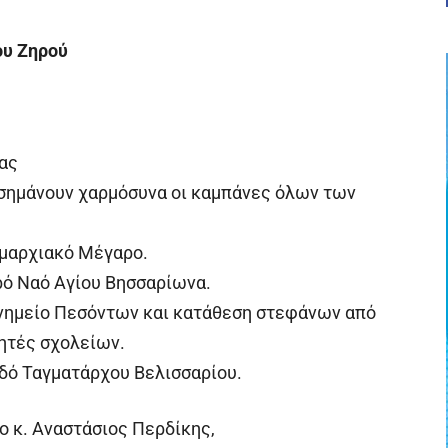
ου Ζηρού
δας
α σημάνουν χαρμόσυνα οι καμπάνες όλων των
ημαρχιακό Μέγαρο.
ερό Ναό Αγίου Βησσαρίωνα.
Μνημείο Πεσόντων και κατάθεση στεφάνων από
θητές σχολείων.
οδό Ταγματάρχου Βελισσαρίου.
ο κ. Αναστάσιος Περδίκης,