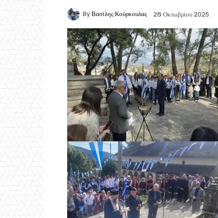
By
Βασίλης Κούρκουλας
28 Οκτωβρίου 2025