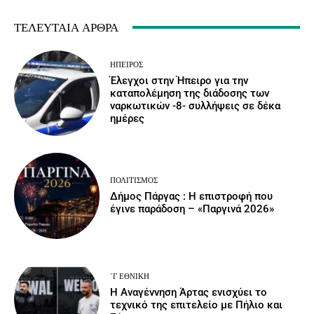
ΤΕΛΕΥΤΑΊΑ ΆΡΘΡΑ
ΉΠΕΙΡΟΣ
Έλεγχοι στην Ήπειρο για την
καταπολέμηση της διάδοσης των
ναρκωτικών -8- συλλήψεις σε δέκα
ημέρες
ΠΟΛΙΤΙΣΜΌΣ
Δήμος Πάργας : Η επιστροφή που
έγινε παράδοση – «Παργινά 2026»
΄Γ ΕΘΝΙΚΉ
Η Αναγέννηση Άρτας ενισχύει το
τεχνικό της επιτελείο με Πήλιο και