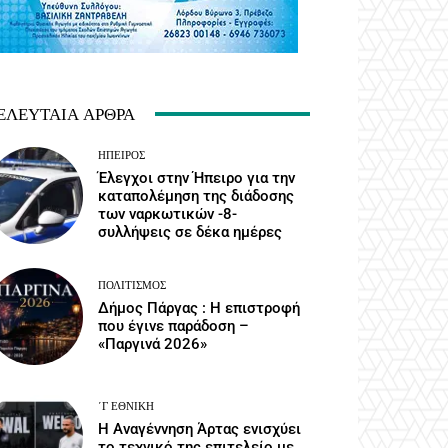
ΕΛΕΥΤΑΊΑ ΆΡΘΡΑ
ΉΠΕΙΡΟΣ
Έλεγχοι στην Ήπειρο για την
καταπολέμηση της διάδοσης
των ναρκωτικών -8-
συλλήψεις σε δέκα ημέρες
ΠΟΛΙΤΙΣΜΌΣ
Δήμος Πάργας : Η επιστροφή
που έγινε παράδοση –
«Παργινά 2026»
΄Γ ΕΘΝΙΚΉ
Η Αναγέννηση Άρτας ενισχύει
το τεχνικό της επιτελείο με