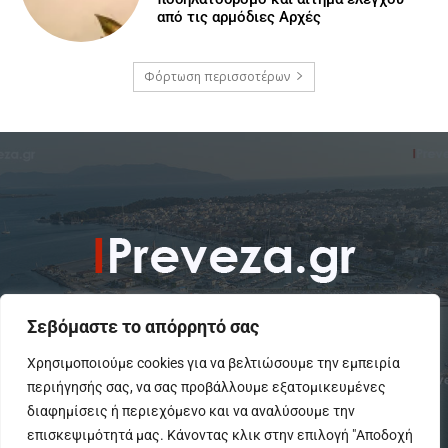
από τις αρμόδιες Αρχές
Φόρτωση περισσοτέρων
Σεβόμαστε το απόρρητό σας
Χρησιμοποιούμε cookies για να βελτιώσουμε την εμπειρία
περιήγησής σας, να σας προβάλλουμε εξατομικευμένες
To IPreveza.gr είναι μια σύγχρονη ενημερωτική ιστοσελίδα για την
Πρέβεζα, Πάργα, Φιλιππιάδα και την Ήπειρο σε θέματα Κοινωνικά,
διαφημίσεις ή περιεχόμενο και να αναλύσουμε την
Πολιτικά, Αθλητικά και Πολιτιστικά.
επισκεψιμότητά μας. Κάνοντας κλικ στην επιλογή "Αποδοχή