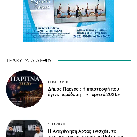
ΤΕΛΕΥΤΑΊΑ ΆΡΘΡΑ
ΠΟΛΙΤΙΣΜΌΣ
Δήμος Πάργας : Η επιστροφή που
έγινε παράδοση – «Παργινά 2026»
΄Γ ΕΘΝΙΚΉ
Η Αναγέννηση Άρτας ενισχύει το
τεχνικό της επιτελείο με Πήλιο και