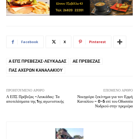
Facebook
X
Pinterest
Α ΕΠΣ ΠΡΈΒΕΖΑΣ-ΛΕΥΚΆΔΑΣ
ΑΕ ΠΡΈΒΕΖΑΣ
ΠΑΣ ΑΧΈΡΩΝ ΚΑΝΑΛΑΚΊΟΥ
ΠΡΟΗΓΟΎΜΕΝΟ ΆΡΘΡΟ
ΕΠΌΜΕΝΟ ΆΡΘΡΟ
Α ΕΠΣ Πρέβεζας -Λευκάδας: Τα
Νικηφόρο ξεκίνημα για τον Ερμή
αποτελέσματα της 1ης αγωνιστικής
Καναλίου – 0-5 επί του Οδυσσέα
Νυδριού στην πρεμιέρα