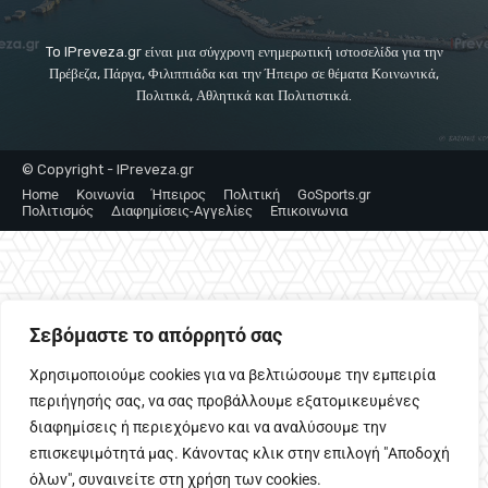
To IPreveza.gr είναι μια σύγχρονη ενημερωτική ιστοσελίδα για την
Πρέβεζα, Πάργα, Φιλιππιάδα και την Ήπειρο σε θέματα Κοινωνικά,
Πολιτικά, Αθλητικά και Πολιτιστικά.
© Copyright - IPreveza.gr
Home
Κοινωνία
Ήπειρος
Πολιτική
GoSports.gr
Πολιτισμός
Διαφημίσεις-Αγγελίες
Επικοινωνια
Σεβόμαστε το απόρρητό σας
Χρησιμοποιούμε cookies για να βελτιώσουμε την εμπειρία
περιήγησής σας, να σας προβάλλουμε εξατομικευμένες
διαφημίσεις ή περιεχόμενο και να αναλύσουμε την
επισκεψιμότητά μας. Κάνοντας κλικ στην επιλογή "Αποδοχή
όλων", συναινείτε στη χρήση των cookies.