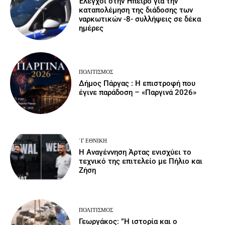
Έλεγχοι στην Ήπειρο για την
καταπολέμηση της διάδοσης των
ναρκωτικών -8- συλλήψεις σε δέκα
ημέρες
ΠΟΛΙΤΙΣΜΌΣ
Δήμος Πάργας : Η επιστροφή που
έγινε παράδοση – «Παργινά 2026»
΄Γ ΕΘΝΙΚΉ
Η Αναγέννηση Άρτας ενισχύει το
τεχνικό της επιτελείο με Πήλιο και
Ζήση
ΠΟΛΙΤΙΣΜΌΣ
Γεωργάκος: ”Η ιστορία και ο