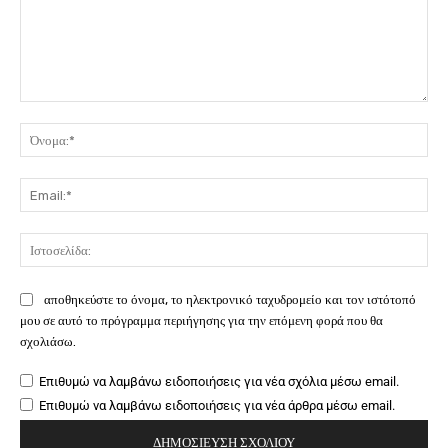
Σχόλιο:
Όν
Ema
Ιστ
αποθηκεύστε το όνομα, το ηλεκτρονικό ταχυδρομείο και τον ιστότοπό
μου σε αυτό το πρόγραμμα περιήγησης για την επόμενη φορά που θα
σχολιάσω.
Επιθυμώ να λαμβάνω ειδοποιήσεις για νέα σχόλια μέσω email.
Επιθυμώ να λαμβάνω ειδοποιήσεις για νέα άρθρα μέσω email.