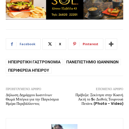
Facebook
X
Pinterest
ΗΠΕΙΡΩΤΙΚΉ ΓΑΣΤΡΟΝΟΜΊΑ
ΠΑΝΕΠΙΣΤΉΜΙΟ ΙΩΑΝΝΊΝΩΝ
ΠΕΡΙΦΈΡΕΙΑ ΗΠΕΊΡΟΥ
ΠΡΟΗΓΟΎΜΕΝΟ ΆΡΘΡΟ
ΕΠΌΜΕΝΟ ΆΡΘΡΟ
Δήλωση Δημάρχου Ιωαννίνων
Πρέβεζα: Ξεκίνησε στην Κυανή
Θωμά Μπέγκα για την Παγκόσμια
Ακτή το 5ο Διεθνές Τουρνουά
Ημέρα Περιβάλλοντος
Πετάνκ (Photo – Video)