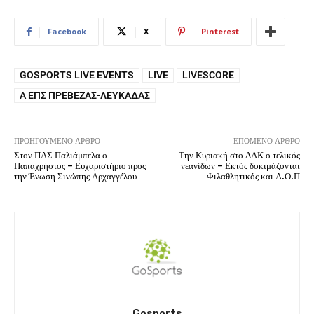
Facebook
X
Pinterest
GOSPORTS LIVE EVENTS
LIVE
LIVESCORE
Α ΕΠΣ ΠΡΈΒΕΖΑΣ-ΛΕΥΚΆΔΑΣ
ΠΡΟΗΓΟΎΜΕΝΟ ΆΡΘΡΟ
ΕΠΌΜΕΝΟ ΆΡΘΡΟ
Στον ΠΑΣ Παλιάμπελα ο
Την Κυριακή στο ΔΑΚ ο τελικός
Παπαχρήστος – Ευχαριστήριο προς
νεανίδων – Εκτός δοκιμάζονται
την Ένωση Σινώπης Αρχαγγέλου
Φιλαθλητικός και Α.Ο.Π
Gosports