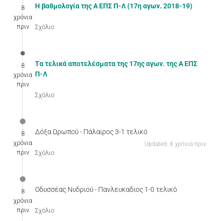
Η βαθμολογία της Α ΕΠΣ Π-Λ (17η αγων. 2018-19)
8
χρόνια
πριν
Σχόλιο
Tα τελικά αποτελέσματα της 17ης αγων. της Α ΕΠΣ
8
Π-Λ
χρόνια
πριν
Σχόλιο
Δόξα Ωρωπού - Πάλαιρος 3-1 τελικό
8
χρόνια
Updated: 8 χρόνια πριν
πριν
Σχόλιο
Οδυσσέας Νυδριού - Πανλευκαδιος 1-0 τελικό
8
χρόνια
πριν
Σχόλιο