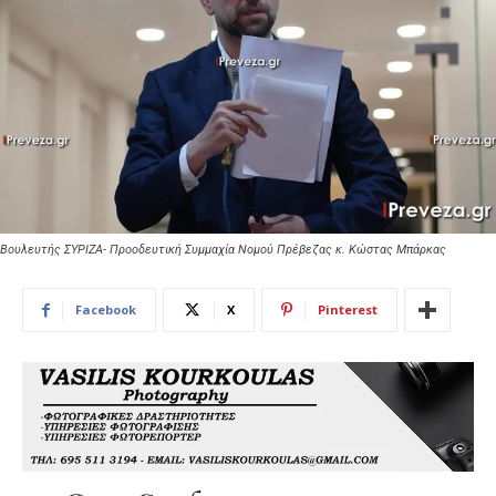
Βουλευτής ΣΥΡΙΖΑ- Προοδευτική Συμμαχία Νομού Πρέβεζας κ. Κώστας Μπάρκας
Facebook
X
Pinterest