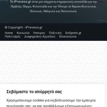
To IPreveza.gr είναι μια σύγχρονη ενημερωτική ιστοσελίδα για την
Πρέβεζα, Πάργα, Φιλιππιάδα και την Ήπειρο σε θέματα Κοινωνικά,
Πολιτικά, Αθλητικά και Πολιτιστικά.
© Copyright - IPreveza.gr
Home
Κοινωνία
Ήπειρος
Πολιτική
GoSports.gr
Πολιτισμός
Διαφημίσεις-Αγγελίες
Επικοινωνια
Σεβόμαστε το απόρρητό σας
Χρησιμοποιούμε cookies για να βελτιώσουμε την εμπειρία
περιήγησής σας, να σας προβάλλουμε εξατομικευμένες