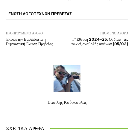
ΈΝΩΣΗ ΛΟΓΟΤΕΧΝΏΝ ΠΡΈΒΕΖΑΣ
ΠΡΟΗΓΟΎΜΕΝΟ ΆΡΘΡΟ
ΕΠΌΜΕΝΟ ΆΡΘΡΟ
Έκοψε την Βασιλόπιτα η
Γ’ Εθνική 2024-25: Οι διαιτητές
Γυμναστική Ένωση Πρέβεζας
των εξ αναβολής αγώνων (05/02)
Βασίλης Κούρκουλας
ΣΧΕΤΙΚΆ ΆΡΘΡΑ