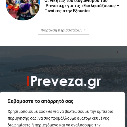
Οι νικητές του διαγωνισμού του
iPreveza.gr για τις «Εκκλησιάζουσες –
Γυναίκες στην Εξουσία»!
Φόρτωση περισσοτέρων
Σεβόμαστε το απόρρητό σας
Χρησιμοποιούμε cookies για να βελτιώσουμε την εμπειρία
περιήγησής σας, να σας προβάλλουμε εξατομικευμένες
To IPreveza.gr είναι μια σύγχρονη ενημερωτική ιστοσελίδα για την
Πρέβεζα, Πάργα, Φιλιππιάδα και την Ήπειρο σε θέματα Κοινωνικά,
διαφημίσεις ή περιεχόμενο και να αναλύσουμε την