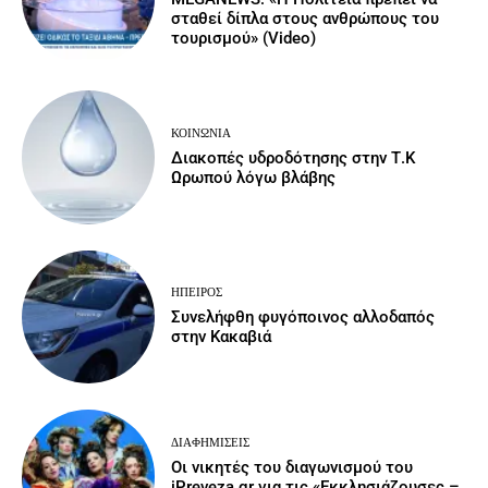
σταθεί δίπλα στους ανθρώπους του
τουρισμού» (Video)
ΚΟΙΝΩΝΙΑ
Διακοπές υδροδότησης στην Τ.Κ
Ωρωπού λόγω βλάβης
ΉΠΕΙΡΟΣ
Συνελήφθη φυγόποινος αλλοδαπός
στην Κακαβιά
ΔΙΑΦΗΜΊΣΕΙΣ
Οι νικητές του διαγωνισμού του
iPreveza.gr για τις «Εκκλησιάζουσες –