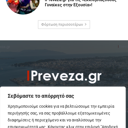
Γυναίκες στην Εξουσία»!
Φόρτωση περισσοτέρων
Σεβόμαστε το απόρρητό σας
Χρησιμοποιούμε cookies για να βελτιώσουμε την εμπειρία
περιήγησής σας, να σας προβάλλουμε εξατομικευμένες
To IPreveza.gr είναι μια σύγχρονη ενημερωτική ιστοσελίδα για την
Πρέβεζα, Πάργα, Φιλιππιάδα και την Ήπειρο σε θέματα Κοινωνικά,
διαφημίσεις ή περιεχόμενο και να αναλύσουμε την
Πολιτικά, Αθλητικά και Πολιτιστικά.
επισκεψιμότητά μας. Κάνοντας κλικ στην επιλογή "Αποδοχή