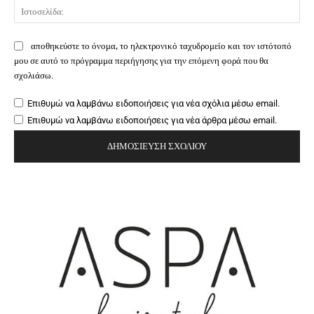
Ιστ
αποθηκεύστε το όνομα, το ηλεκτρονικό ταχυδρομείο και τον ιστότοπό
μου σε αυτό το πρόγραμμα περιήγησης για την επόμενη φορά που θα
σχολιάσω.
Επιθυμώ να λαμβάνω ειδοποιήσεις για νέα σχόλια μέσω email.
Επιθυμώ να λαμβάνω ειδοποιήσεις για νέα άρθρα μέσω email.