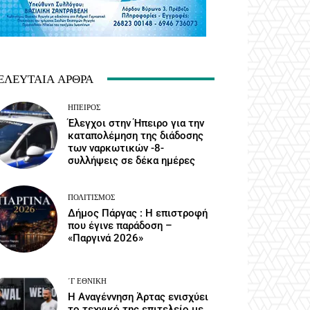
ΕΛΕΥΤΑΊΑ ΆΡΘΡΑ
ΉΠΕΙΡΟΣ
Έλεγχοι στην Ήπειρο για την
καταπολέμηση της διάδοσης
των ναρκωτικών -8-
συλλήψεις σε δέκα ημέρες
ΠΟΛΙΤΙΣΜΌΣ
Δήμος Πάργας : Η επιστροφή
που έγινε παράδοση –
«Παργινά 2026»
΄Γ ΕΘΝΙΚΉ
Η Αναγέννηση Άρτας ενισχύει
το τεχνικό της επιτελείο με