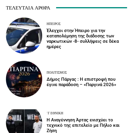
ΤΕΛΕΥΤΑΊΑ ΆΡΘΡΑ
ΉΠΕΙΡΟΣ
Έλεγχοι στην Ήπειρο για την
καταπολέμηση της διάδοσης των
ναρκωτικών -8- συλλήψεις σε δέκα
ημέρες
ΠΟΛΙΤΙΣΜΌΣ
Δήμος Πάργας : Η επιστροφή που
έγινε παράδοση – «Παργινά 2026»
΄Γ ΕΘΝΙΚΉ
Η Αναγέννηση Άρτας ενισχύει το
τεχνικό της επιτελείο με Πήλιο και
Ζήση