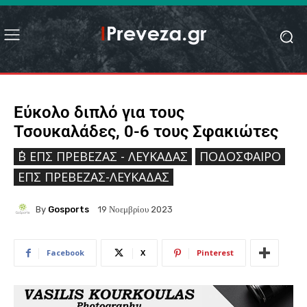
Εύκολο διπλό για τους
Τσουκαλάδες, 0-6 τους Σφακιώτες
΄Β ΕΠΣ ΠΡΈΒΕΖΑΣ - ΛΕΥΚΆΔΑΣ
ΠΟΔΌΣΦΑΙΡΟ
ΕΠΣ ΠΡΈΒΕΖΑΣ-ΛΕΥΚΆΔΑΣ
By
Gosports
19 Νοεμβρίου 2023
Facebook
X
Pinterest