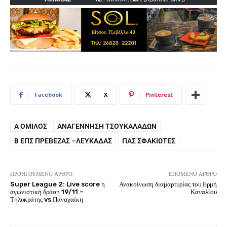
Facebook
X
Pinterest
Α ΌΜΙΛΟΣ
ΑΝΑΓΈΝΝΗΣΗ ΤΣΟΥΚΑΛΆΔΩΝ
Β ΕΠΣ ΠΡΈΒΕΖΑΣ –ΛΕΥΚΆΔΑΣ
ΠΑΣ ΣΦΑΚΙΏΤΕΣ
ΠΡΟΗΓΟΎΜΕΝΟ ΆΡΘΡΟ
ΕΠΌΜΕΝΟ ΆΡΘΡΟ
Super League 2: Live score η
Ανακοίνωση διαμαρτυρίας του Ερμή
αγωνιστική δράση 19/11 –
Καναλίου
Τηλυκράτης vs Παναχαϊκη