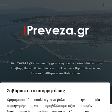
To IPreveza.gr είναι μια σύγχρονη ενημερωτική ιστοσελίδα για την
Πρέβεζα, Πάργα, Φιλιππιάδα και την Ήπειρο σε θέματα Κοινωνικά,
Πολιτικά, Αθλητικά και Πολιτιστικά.
Σεβόμαστε το απόρρητό σας
© Copyright - IPreveza.gr
Home
Κοινωνία
Ήπειρος
Πολιτική
GoSports.gr
Πολιτισμός
Διαφημίσεις-Αγγελίες
Επικοινωνια
Χρησιμοποιούμε cookies για να βελτιώσουμε την εμπειρία
περιήγησής σας, να σας προβάλλουμε εξατομικευμένες
διαφημίσεις ή περιεχόμενο και να αναλύσουμε την