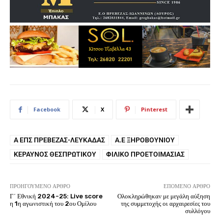
Facebook
X
Pinterest
Α ΕΠΣ ΠΡΈΒΕΖΑΣ-ΛΕΥΚΆΔΑΣ
Α.Ε ΞΗΡΟΒΟΥΝΊΟΥ
ΚΕΡΑΥΝΌΣ ΘΕΣΠΡΩΤΙΚΟΎ
ΦΙΛΙΚΌ ΠΡΟΕΤΟΙΜΑΣΊΑΣ
ΠΡΟΗΓΟΎΜΕΝΟ ΆΡΘΡΟ
ΕΠΌΜΕΝΟ ΆΡΘΡΟ
Γ΄ Εθνική 2024-25: Live score
Ολοκληρώθηκαν με μεγάλη αύξηση
η 1η αγωνιστική του 2ου Ομίλου
της συμμετοχής οι αρχαιρεσίες του
συλλόγου