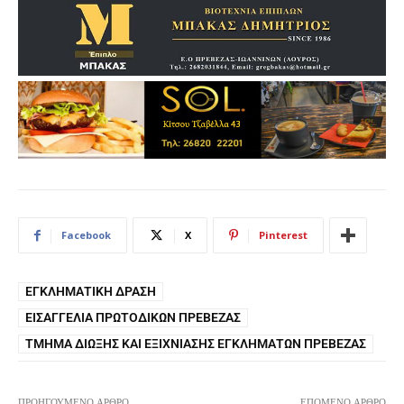
Facebook
X
Pinterest
ΕΓΚΛΗΜΑΤΙΚΉ ΔΡΆΣΗ
ΕΙΣΑΓΓΕΛΊΑ ΠΡΩΤΟΔΙΚΏΝ ΠΡΈΒΕΖΑΣ
ΤΜΉΜΑ ΔΊΩΞΗΣ ΚΑΙ ΕΞΙΧΝΊΑΣΗΣ ΕΓΚΛΗΜΆΤΩΝ ΠΡΈΒΕΖΑΣ
ΠΡΟΗΓΟΎΜΕΝΟ ΆΡΘΡΟ
ΕΠΌΜΕΝΟ ΆΡΘΡΟ