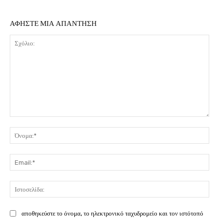
ΑΦΗΣΤΕ ΜΙΑ ΑΠΑΝΤΗΣΗ
Σχόλιο:
Όν
Ema
Ιστ
αποθηκεύστε το όνομα, το ηλεκτρονικό ταχυδρομείο και τον ιστότοπό