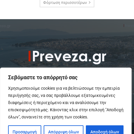
Φόρτωση περισσοτέρων
Σεβόμαστε το απόρρητό σας
Χρησιμοποιούμε cookies για να βελτιώσουμε την εμπειρία
περιήγησής σας, να σας προβάλλουμε εξατομικευμένες
To IPreveza.gr είναι μια σύγχρονη ενημερωτική ιστοσελίδα για την
Πρέβεζα, Πάργα, Φιλιππιάδα και την Ήπειρο σε θέματα Κοινωνικά,
διαφημίσεις ή περιεχόμενο και να αναλύσουμε την
Πολιτικά, Αθλητικά και Πολιτιστικά.
επισκεψιμότητά μας. Κάνοντας κλικ στην επιλογή "Αποδοχή
όλων", συναινείτε στη χρήση των cookies.
© Copyright - IPreveza.gr
Προσαρμογή
Απόρριψη όλων
Αποδοχή όλων