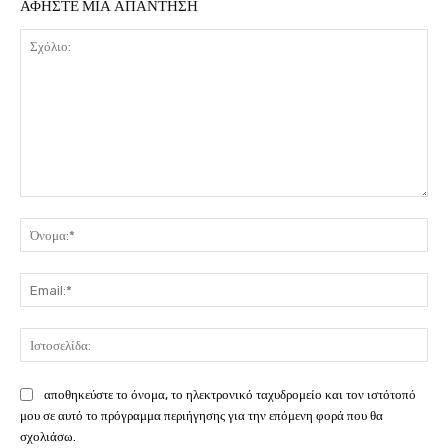
ΑΦΗΣΤΕ ΜΙΑ ΑΠΑΝΤΗΣΗ
Σχόλιο:
Όν
Ema
Ιστ
αποθηκεύστε το όνομα, το ηλεκτρονικό ταχυδρομείο και τον ιστότοπό
μου σε αυτό το πρόγραμμα περιήγησης για την επόμενη φορά που θα
σχολιάσω.