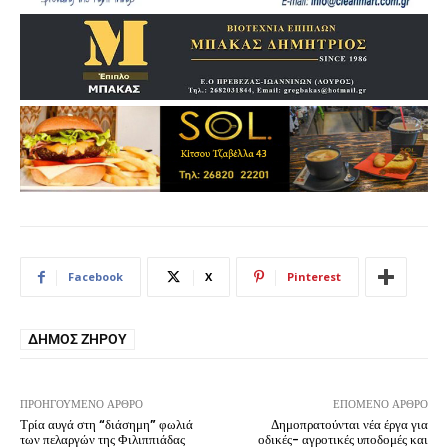
Facebook
X
Pinterest
ΔΉΜΟΣ ΖΗΡΟΎ
ΠΡΟΗΓΟΎΜΕΝΟ ΆΡΘΡΟ
ΕΠΌΜΕΝΟ ΆΡΘΡΟ
Τρία αυγά στη “διάσημη” φωλιά
Δημοπρατούνται νέα έργα για
των πελαργών της Φιλιππιάδας
οδικές- αγροτικές υποδομές και