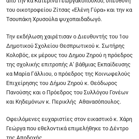
από την κα Κατερίνα Γεωργακοπούλου, υπεύθυνη
του οικοτροφείου Ζίτσας «Ελένη Γύρα» και την κα
Τσουπάκη Χρυσούλα ψυχοπαιδαδωγό.
Την εκδήλωση χαιρέτισαν ο Διευθυντής του 1ου
Δημοτικού Σχολείου Θεσπρωτικού κ. Σωτήρης
Κολοβός, εκ μέρους του Δημου Ζηρού η πρόεδρος
της σχολικής επιτροπής Α’ βάθμιας Εκπαίδευσης
κα Μαρία Γάλλιου, ο πρόεδρος της Κοινωφελούς
Επιχείρησης του Δήμου Ζηρού κ. Θεόδωρος
Πανούσης και ο Πρόεδρος του Συλλόγου Γονέων
και Κηδεμόνων κ. Περικλής Αθανασόπουλος.
Οφειλόμενες ευχαριστίες στον εικαστικό κ. Χάρη
Γεώργα που εθελοντικά επιμελήθηκε το Δέντρο
της Αποδοχής.