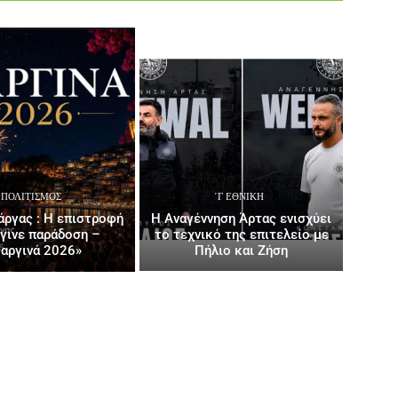
ΠΟΛΙΤΙΣΜΌΣ
΄Γ ΕΘΝΙΚΉ
ργας : Η επιστροφή
Η Αναγέννηση Άρτας ενισχύει
έγινε παράδοση –
το τεχνικό της επιτελείο με
αργινά 2026»
Πήλιο και Ζήση