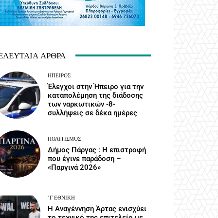
ΕΛΕΥΤΑΊΑ ΆΡΘΡΑ
ΉΠΕΙΡΟΣ
Έλεγχοι στην Ήπειρο για την
καταπολέμηση της διάδοσης
των ναρκωτικών -8-
συλλήψεις σε δέκα ημέρες
ΠΟΛΙΤΙΣΜΌΣ
Δήμος Πάργας : Η επιστροφή
που έγινε παράδοση –
«Παργινά 2026»
΄Γ ΕΘΝΙΚΉ
Η Αναγέννηση Άρτας ενισχύει
το τεχνικό της επιτελείο με