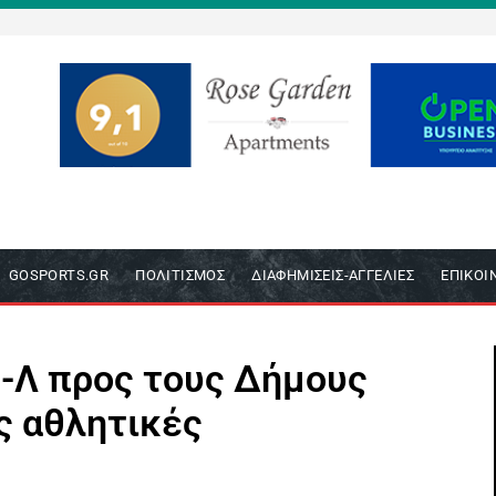
GOSPORTS.GR
ΠΟΛΙΤΙΣΜΌΣ
ΔΙΑΦΗΜΊΣΕΙΣ-ΑΓΓΕΛΊΕΣ
ΕΠΙΚΟΙ
Π-Λ προς τους Δήμους
ς αθλητικές