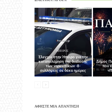
ΉΠΕΙΡΟΣ
Έλεγχοι στην Ήπειρο για την
καταπολέμηση της διάδοσης
Δήμος Πά
των ναρκωτικών -8-
που 
συλλήψεις σε δέκα ημέρες
«Π
ΑΦΗΣΤΕ ΜΙΑ ΑΠΑΝΤΗΣΗ