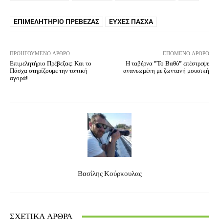
ΕΠΙΜΕΛΗΤΉΡΙΟ ΠΡΈΒΕΖΑΣ
ΕΥΧΈΣ ΠΆΣΧΑ
ΠΡΟΗΓΟΎΜΕΝΟ ΆΡΘΡΟ
ΕΠΌΜΕΝΟ ΆΡΘΡΟ
Επιμελητήριο Πρέβεζας: Και το
Η ταβέρνα ”Το Βαθύ” επέστρεψε
Πάσχα στηρίζουμε την τοπική
ανανεωμένη με ζωντανή μουσική
αγορά!
Βασίλης Κούρκουλας
ΣΧΕΤΙΚΆ ΆΡΘΡΑ