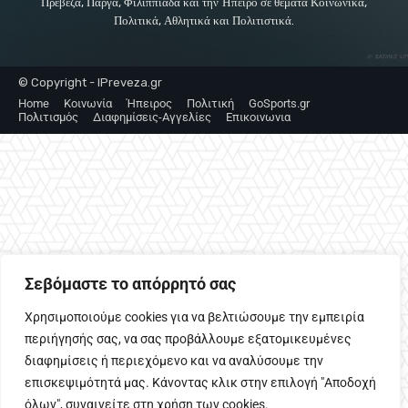
Πρέβεζα, Πάργα, Φιλιππιάδα και την Ήπειρο σε θέματα Κοινωνικά,
Πολιτικά, Αθλητικά και Πολιτιστικά.
© Copyright - IPreveza.gr
Home
Κοινωνία
Ήπειρος
Πολιτική
GoSports.gr
Πολιτισμός
Διαφημίσεις-Αγγελίες
Επικοινωνια
Σεβόμαστε το απόρρητό σας
Χρησιμοποιούμε cookies για να βελτιώσουμε την εμπειρία
περιήγησής σας, να σας προβάλλουμε εξατομικευμένες
διαφημίσεις ή περιεχόμενο και να αναλύσουμε την
επισκεψιμότητά μας. Κάνοντας κλικ στην επιλογή "Αποδοχή
όλων", συναινείτε στη χρήση των cookies.