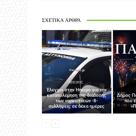
ΣΧΕΤΙΚΆ ΆΡΘΡΑ
ΉΠΕΙΡΟΣ
Έλεγχοι στην Ήπειρο για την
καταπολέμηση της διάδοσης
Δήμος Πά
των ναρκωτικών -8-
που 
συλλήψεις σε δέκα ημέρες
«Π