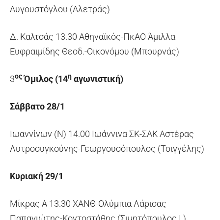
Αυγουστόγλου (Αλετράς)
Δ. Καλτσάς 13.30 Αθηναϊκός-ΠκΑΟ Άμιλλα
Ευφραιμίδης Θεοδ.-Οικονόμου (Μπουρνάς)
ος
η
3
Όμιλος (14
αγωνιστική)
Σάββατο 28/1
Ιωαννίνων (Ν) 14.00 Ιωάννινα ΣΚ-ΣΑΚ Αστέρας
Λυτροσυγκούνης-Γεωργουσόπουλος (Τσιγγέλης)
Κυριακή 29/1
Μίκρας Α 13.30 ΧΑΝΘ-Ολύμπια Λάρισας
Παπαγιώτης-Κοντοστάθης (Σιμητόπουλος Ι.)