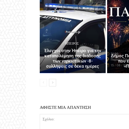
ΉΠΕΙΡΟΣ
Έλεγχοι στην Ήπειρο για την
καταπολέμηση της διάδοσης
Δήμος Πά
των ναρκωτικών -8-
που 
συλλήψεις σε δέκα ημέρες
«Π
ΑΦΗΣΤΕ ΜΙΑ ΑΠΑΝΤΗΣΗ