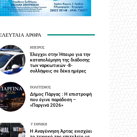
ΕΛΕΥΤΑΊΑ ΆΡΘΡΑ
ΉΠΕΙΡΟΣ
Έλεγχοι στην Ήπειρο για την
καταπολέμηση της διάδοσης
των ναρκωτικών -8-
συλλήψεις σε δέκα ημέρες
ΠΟΛΙΤΙΣΜΌΣ
Δήμος Πάργας : Η επιστροφή
που έγινε παράδοση –
«Παργινά 2026»
΄Γ ΕΘΝΙΚΉ
Η Αναγέννηση Άρτας ενισχύει
το τεχνικό της επιτελείο με