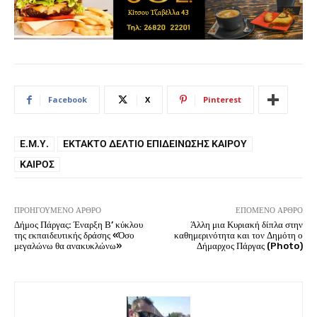
Facebook
X
Pinterest
Ε.Μ.Υ.
ΈΚΤΑΚΤΟ ΔΕΛΤΊΟ ΕΠΙΔΕΊΝΩΣΗΣ ΚΑΙΡΟΎ
ΚΑΙΡΌΣ
ΠΡΟΗΓΟΎΜΕΝΟ ΆΡΘΡΟ
ΕΠΌΜΕΝΟ ΆΡΘΡΟ
Δήμος Πάργας: Έναρξη Β’ κύκλου
Άλλη μια Κυριακή δίπλα στην
της εκπαιδευτικής δράσης «Όσο
καθημερινότητα και τον Δημότη ο
μεγαλώνω θα ανακυκλώνω»
Δήμαρχος Πάργας (Photo)