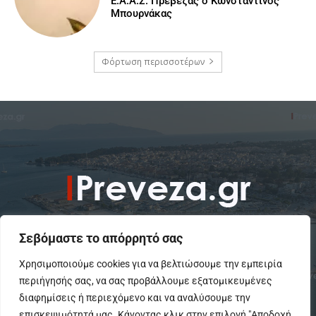
Ε.Α.Α.Σ. Πρέβεζας ο Κωνσταντίνος
Μπουρνάκας
Φόρτωση περισσοτέρων
Σεβόμαστε το απόρρητό σας
Χρησιμοποιούμε cookies για να βελτιώσουμε την εμπειρία
περιήγησής σας, να σας προβάλλουμε εξατομικευμένες
To IPreveza.gr είναι μια σύγχρονη ενημερωτική ιστοσελίδα για την
Πρέβεζα, Πάργα, Φιλιππιάδα και την Ήπειρο σε θέματα Κοινωνικά,
διαφημίσεις ή περιεχόμενο και να αναλύσουμε την
Πολιτικά, Αθλητικά και Πολιτιστικά.
επισκεψιμότητά μας. Κάνοντας κλικ στην επιλογή "Αποδοχή