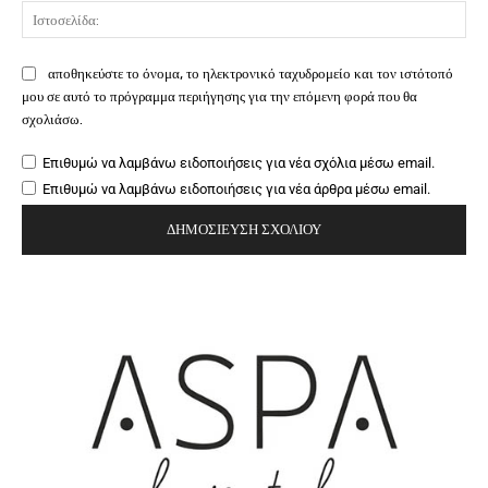
Ιστ
αποθηκεύστε το όνομα, το ηλεκτρονικό ταχυδρομείο και τον ιστότοπό
μου σε αυτό το πρόγραμμα περιήγησης για την επόμενη φορά που θα
σχολιάσω.
Επιθυμώ να λαμβάνω ειδοποιήσεις για νέα σχόλια μέσω email.
Επιθυμώ να λαμβάνω ειδοποιήσεις για νέα άρθρα μέσω email.