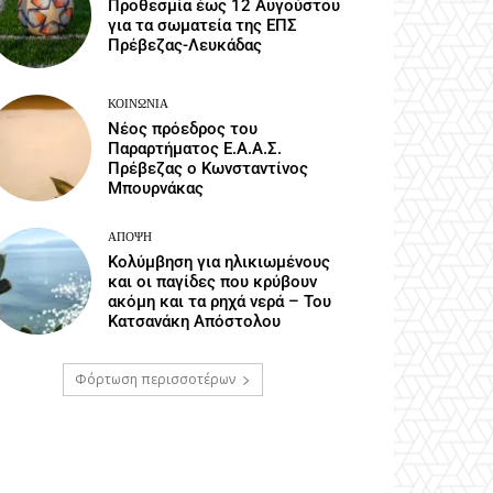
Προθεσμία έως 12 Αυγούστου
για τα σωματεία της ΕΠΣ
Πρέβεζας-Λευκάδας
ΚΟΙΝΩΝΙΑ
Νέος πρόεδρος του
Παραρτήματος Ε.Α.Α.Σ.
Πρέβεζας ο Κωνσταντίνος
Μπουρνάκας
ΆΠΟΨΗ
Κολύμβηση για ηλικιωμένους
και οι παγίδες που κρύβουν
ακόμη και τα ρηχά νερά – Του
Κατσανάκη Απόστολου
Φόρτωση περισσοτέρων