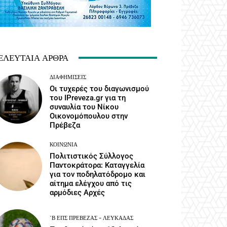
ΕΛΕΥΤΑΊΑ ΆΡΘΡΑ
ΔΙΑΦΗΜΊΣΕΙΣ
Οι τυχερές του διαγωνισμού
του IPreveza.gr για τη
συναυλία του Νίκου
Οικονομόπουλου στην
Πρέβεζα
ΚΟΙΝΩΝΙΑ
Πολιτιστικός Σύλλογος
Παντοκράτορα: Καταγγελία
για τον ποδηλατόδρομο και
αίτημα ελέγχου από τις
αρμόδιες Αρχές
΄Β ΕΠΣ ΠΡΈΒΕΖΑΣ - ΛΕΥΚΆΔΑΣ