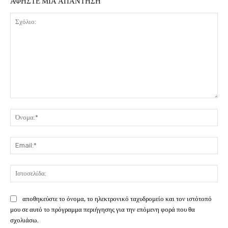
ΑΦΗΣΤΕ ΜΙΑ ΑΠΑΝΤΗΣΗ
Σχόλιο:
Όν
Ema
Ιστ
αποθηκεύστε το όνομα, το ηλεκτρονικό ταχυδρομείο και τον ιστότοπό
μου σε αυτό το πρόγραμμα περιήγησης για την επόμενη φορά που θα
σχολιάσω.